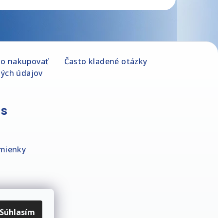
o nakupovať
Často kladené otázky
ých údajov
ás
mienky
Súhlasím