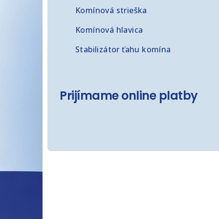
č
Komínová strieška
n
Komínová hlavica
ý
Stabilizátor ťahu komína
p
a
n
Prijímame online platby
e
l