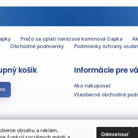
iapky
Prečo sa oplatí nerezová komínová čiapka
Ak
y
Obchodné podmienky
Podmienky ochrany osobn
pný košík
Informácie pre v
Ako nakupovať
€0
Všeobecné obchodné pod
obenie obsahu a reklám,
Odmietnuť
ie funkcií sociálnych médií a