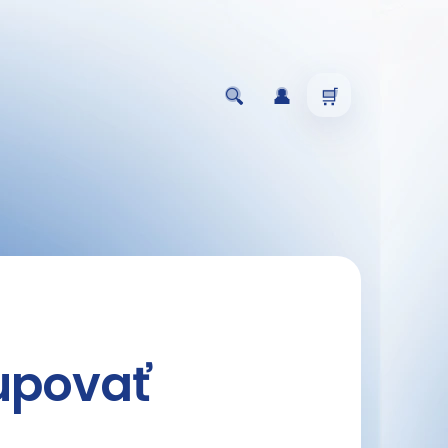
Hľadať
Prihlásenie
Nákupný
košík
upovať