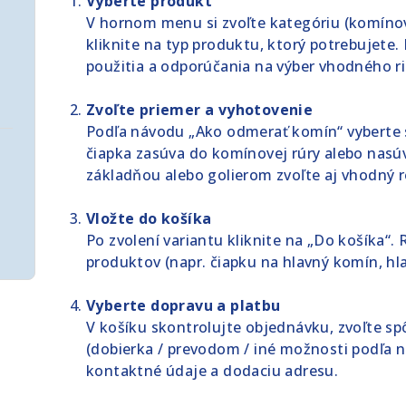
Vyberte produkt
V hornom menu si zvoľte kategóriu (komínové 
kliknite na typ produktu, ktorý potrebujete
použitia a odporúčania na výber vhodného ri
Zvoľte priemer a vyhotovenie
Podľa návodu „Ako odmerať komín“ vyberte s
čiapka zasúva do komínovej rúry alebo nasú
základňou alebo golierom zvoľte aj vhodný 
Vložte do košíka
Po zvolení variantu kliknite na „Do košíka
produktov (napr. čiapku na hlavný komín, hla
Vyberte dopravu a platbu
V košíku skontrolujte objednávku, zvoľte spô
(dobierka / prevodom / iné možnosti podľa 
kontaktné údaje a dodaciu adresu.