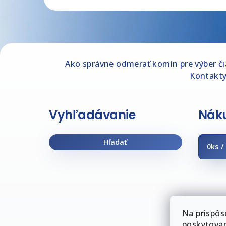
Z
Ako správne odmerať komín pre výber č
á
Kontakt
p
ä
Vyhľadávanie
Náku
t
i
Hľadať
0
ks /
e
Na prispôs
poskytovan