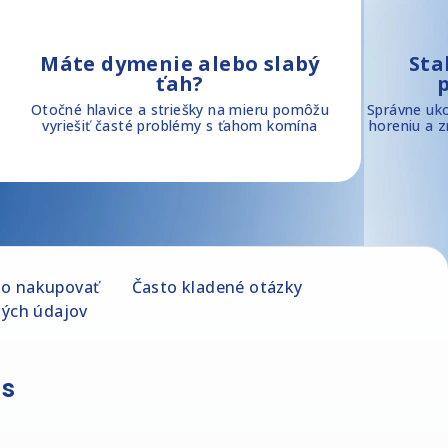
Máte dymenie alebo slabý
Sta
ťah?
Otočné hlavice a striešky na mieru pomôžu
Správne uk
vyriešiť časté problémy s ťahom komína
horeniu a 
o nakupovať
Často kladené otázky
ých údajov
ás