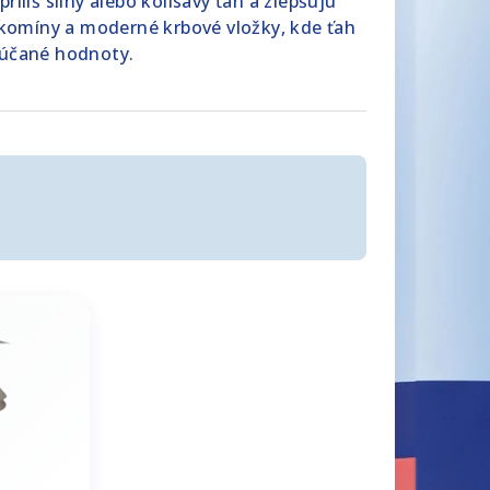
íliš silný alebo kolísavý ťah a zlepšujú
 komíny a moderné krbové vložky, kde ťah
rúčané hodnoty.