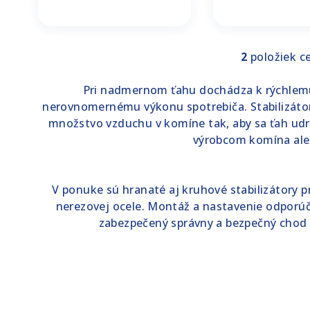
2
položiek c
O
v
Pri nadmernom ťahu dochádza k rýchlemu 
l
nerovnomernému výkonu spotrebiča. Stabilizátor
á
množstvo vzduchu v komíne tak, aby sa ťah u
d
výrobcom komína ale
a
c
V ponuke sú hranaté aj kruhové stabilizátory p
i
nerezovej ocele. Montáž a nastavenie odporú
e
zabezpečený správny a bezpečný chod
p
r
v
k