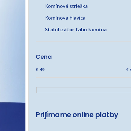
č
Komínová strieška
n
Komínová hlavica
ý
Stabilizátor ťahu komína
p
a
n
Cena
e
€
49
€
l
Prijímame online platby