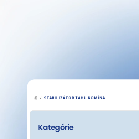
Prejsť
na
obsah
/
STABILIZÁTOR ŤAHU KOMÍNA
DOMOV
B
o
Kategórie
Preskočiť
kategórie