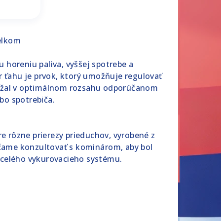
elkom
horeniu paliva, vyššej spotrebe a
 ťahu je prvok, ktorý umožňuje regulovať
držal v optimálnom rozsahu odporúčanom
bo spotrebiča.
re rôzne prierezy prieduchov, vyrobené z
čame konzultovať s kominárom, aby bol
 celého vykurovacieho systému.