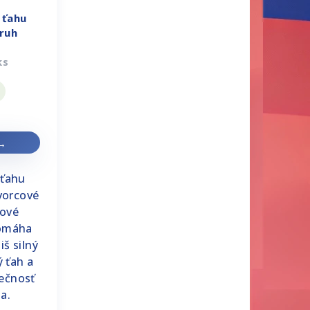
 ťahu
kruh
ks
m
 ťahu
vorcové
hové
Pomáha
iš silný
ý ťah a
pečnosť
a.