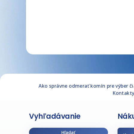
Z
Ako správne odmerať komín pre výber č
á
Kontakt
p
ä
Vyhľadávanie
Náku
t
Hľadať