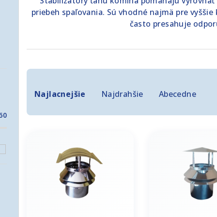
Stabilizátory ťahu komína pomáhajú vyrovnať pr
priebeh spaľovania. Sú vhodné najmä pre vyššie
často presahuje odpo
R
a
Najlacnejšie
Najdrahšie
Abecedne
d
60
V
e
ý
n
p
i
i
e
s
p