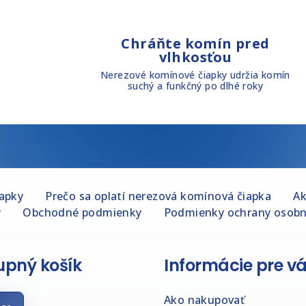
y
v
ý
Chráňte komín pred
vlhkosťou
p
Nerezové komínové čiapky udržia komín
i
suchý a funkčný po dlhé roky
s
u
iapky
Prečo sa oplatí nerezová komínová čiapka
Ak
y
Obchodné podmienky
Podmienky ochrany osobn
pný košík
Informácie pre v
Ako nakupovať