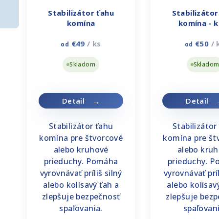
p
r
Stabilizátor ťahu
Stabilizátor
r
komína
komína - 
o
o
d
€49
/ ks
€50
/ 
od
od
d
u
Skladom
Sklado
u
k
k
t
Detail
Detail
t
o
Stabilizátor ťahu
Stabilizátor
o
v
komína pre štvorcové
komína pre št
v
alebo kruhové
alebo kru
prieduchy. Pomáha
prieduchy. 
vyrovnávať príliš silný
vyrovnávať príl
alebo kolísavý ťah a
alebo kolísav
zlepšuje bezpečnosť
zlepšuje bez
spaľovania.
spaľovani