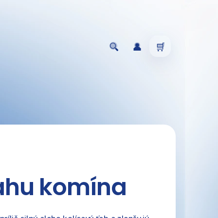
Hľadať
Prihlásenie
Nákupný
košík
ťahu komína