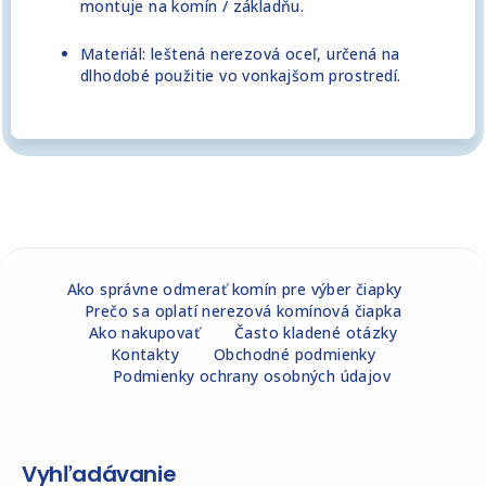
montuje na komín / základňu.
Materiál: leštená nerezová oceľ, určená na
dlhodobé použitie vo vonkajšom prostredí.
Z
á
Ako správne odmerať komín pre výber čiapky
Prečo sa oplatí nerezová komínová čiapka
p
Ako nakupovať
Často kladené otázky
ä
Kontakty
Obchodné podmienky
t
Podmienky ochrany osobných údajov
i
e
Vyhľadávanie