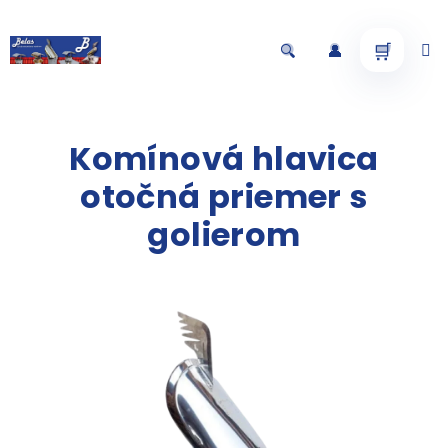
Prejsť
na
obsah
Nákup
Hľadať
Prihlásenie
košík
Komínová hlavica
otočná priemer s
golierom