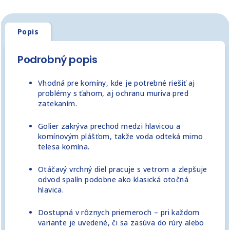
Popis
Podrobný popis
Vhodná pre komíny, kde je potrebné riešiť aj
problémy s ťahom, aj ochranu muriva pred
zatekaním.
Golier zakrýva prechod medzi hlavicou a
komínovým plášťom, takže voda odteká mimo
telesa komína.
Otáčavý vrchný diel pracuje s vetrom a zlepšuje
odvod spalín podobne ako klasická otočná
hlavica.
Dostupná v rôznych priemeroch – pri každom
variante je uvedené, či sa zasúva do rúry alebo