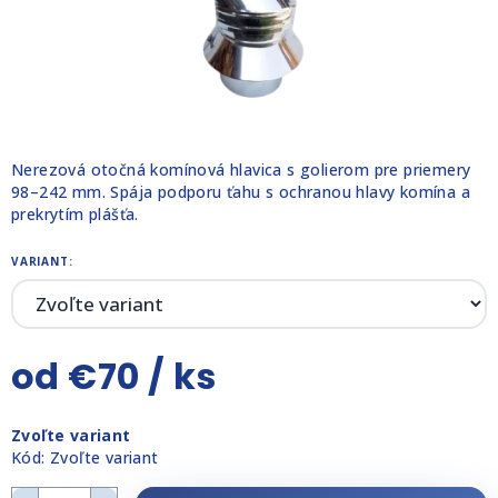
Nerezová otočná komínová hlavica s golierom pre priemery
98–242 mm. Spája podporu ťahu s ochranou hlavy komína a
prekrytím plášťa.
VARIANT:
od
€70
/ ks
Jednotková
Zvoľte variant
cena:
Kód:
Zvoľte variant