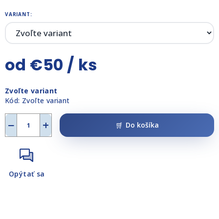
VARIANT:
od
€50
/ ks
Jednotková
Zvoľte variant
cena:
Kód:
Zvoľte variant
−
+
Do košíka
Opýtať sa