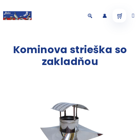
Prejsť
na
obsah
Nákup
Hľadať
Prihlásenie
košík
Kominova strieška so
zakladňou