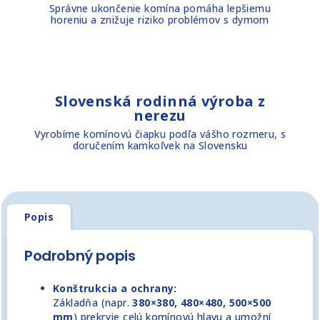
Správne ukončenie komína pomáha lepšiemu
horeniu a znižuje riziko problémov s dymom
Slovenská rodinná výroba z
nerezu
Vyrobíme komínovú čiapku podľa vášho rozmeru, s
doručením kamkoľvek na Slovensku
Popis
Podrobný popis
Konštrukcia a ochrany:
Základňa (napr.
380×380, 480×480, 500×500
mm
) prekryje celú komínovú hlavu a umožní