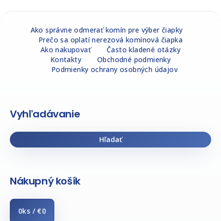
Z
á
Ako správne odmerať komín pre výber čiapky
Prečo sa oplatí nerezová komínová čiapka
p
Ako nakupovať
Často kladené otázky
ä
Kontakty
Obchodné podmienky
t
Podmienky ochrany osobných údajov
i
e
Vyhľadávanie
Hľadať
Nákupný košík
0
ks /
€0