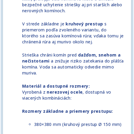
bezpečné uchytenie striešky aj pri starších alebo
nerovných komínoch.
V strede základne je
kruhový prestup
s
priemerom podľa zvoleného variantu, do
ktorého sa zasúva komínová rúra; vďaka tomu je
chránená rúra aj murivo okolo nej.
Strieška chráni komín pred
dažďom, snehom a
nečistotami
a znižuje riziko zatekania do plášťa
komína. Voda sa automaticky odvedie mimo
muriva.
Materiál a dostupné rozmery:
Vyrobená z
nerezovej ocele
, dostupná vo
viacerých kombináciách:
Rozmery základne a priemery prestupu:
380×380 mm (kruhový prestup Ø 150 mm)